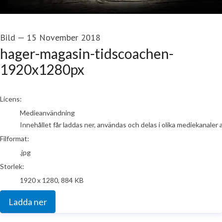
Bild
—
15 November 2018
hager-magasin-tidscoachen-
1920x1280px
go to media item
Licens:
Medieanvändning
Innehållet får laddas ner, användas och delas i olika mediekanaler 
Filformat:
.jpg
Storlek:
1920 x 1280, 884 KB
Ladda ner