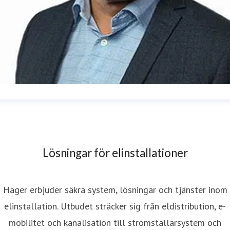
ohan Ran
resskontakt
Head of Marketing & Communications
ohan.ran@hager.com
031-706 39 05
Lösningar för elinstallationer
Hager erbjuder säkra system, lösningar och tjänster inom
elinstallation. Utbudet sträcker sig från eldistribution, e-
mobilitet och kanalisation till strömställarsystem och