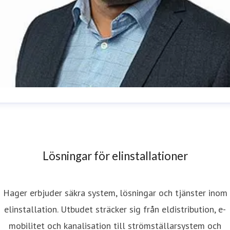
ohan Ran
resskontakt
Head of Marketing & Communications
ohan.ran@hager.com
031-706 39 05
Lösningar för elinstallationer
Hager erbjuder säkra system, lösningar och tjänster inom
elinstallation. Utbudet sträcker sig från eldistribution, e-
mobilitet och kanalisation till strömställarsystem och