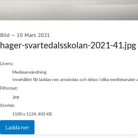
Bild
—
10 Mars 2021
hager-svartedalsskolan-2021-41.jpg
go to media item
Licens:
Medieanvändning
Innehållet får laddas ner, användas och delas i olika mediekanaler 
Filformat:
.jpg
Storlek:
1500 x 1124, 403 KB
Ladda ner