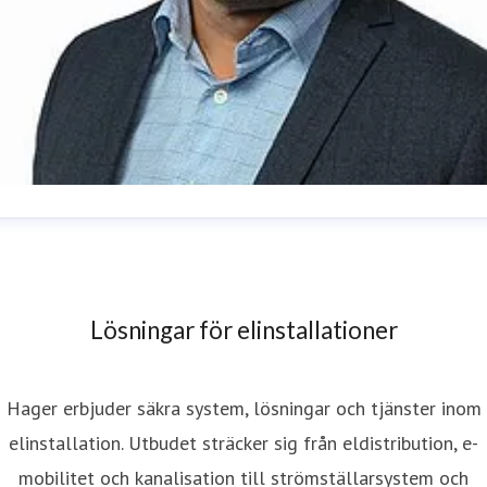
ohan Ran
resskontakt
Head of Marketing & Communications
ohan.ran@hager.com
031-706 39 05
Lösningar för elinstallationer
Hager erbjuder säkra system, lösningar och tjänster inom
elinstallation. Utbudet sträcker sig från eldistribution, e-
mobilitet och kanalisation till strömställarsystem och