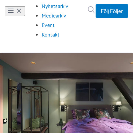
Nyhetsarkiv
Sök i nyhetsrumm
Följ
Följer
Mediearkiv
Event
Kontakt