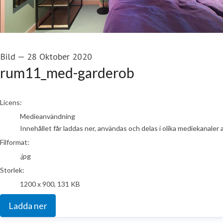
Bild
—
28 Oktober 2020
rum11_med-garderob
go to media item
Licens:
Medieanvändning
Innehållet får laddas ner, användas och delas i olika mediekanaler 
Filformat:
.jpg
Storlek:
1200 x 900, 131 KB
Ladda ner