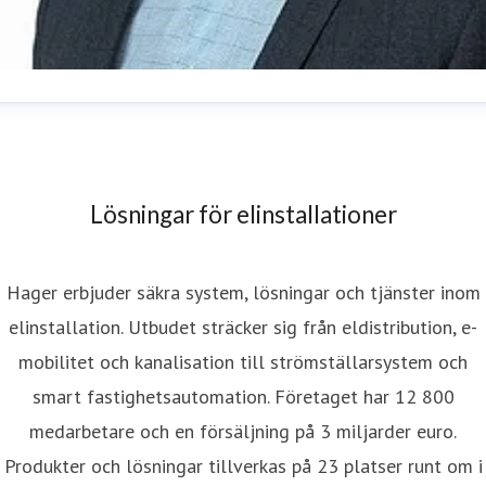
ohan Ran
resskontakt
Head of Marketing & Communications
ohan.ran@hager.com
031-706 39 05
Lösningar för elinstallationer
Hager erbjuder säkra system, lösningar och tjänster inom
elinstallation. Utbudet sträcker sig från eldistribution, e-
mobilitet och kanalisation till strömställarsystem och
smart fastighetsautomation. Företaget har 12 800
medarbetare och en försäljning på 3 miljarder euro.
Produkter och lösningar tillverkas på 23 platser runt om i