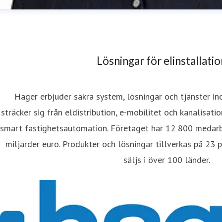
Lösningar för elinstallati
Hager erbjuder säkra system, lösningar och tjänster in
sträcker sig från eldistribution, e-mobilitet och kanalisati
redrik Fermén
smart fastighetsautomation. Företaget har 12 800 medarbe
resskontakt
Content Marketing Manager
fredrik.fermen@h
miljarder euro. Produkter och lösningar tillverkas på 23 
säljs i över 100 länder.