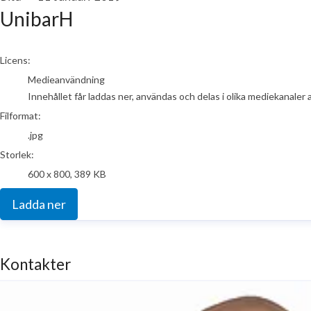
UnibarH
go to media item
Licens:
Medieanvändning
Innehållet får laddas ner, användas och delas i olika mediekanaler 
Filformat:
.jpg
Storlek:
600 x 800, 389 KB
Ladda ner
Kontakter