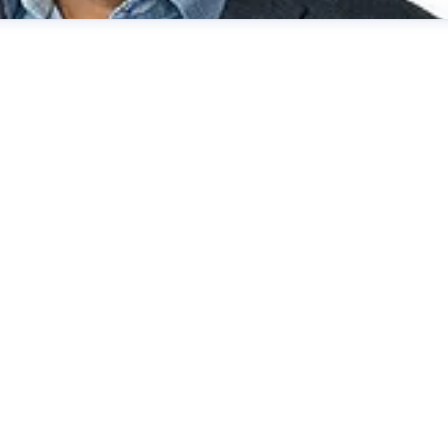
ting & Communications
johan.ran@hager.com
031-706 39