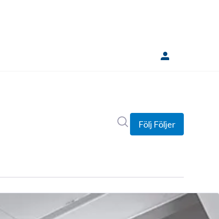
Sök i nyhetsrummet
Följ
Följer