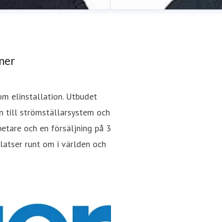
oner
om elinstallation. Utbudet
on till strömställarsystem och
Johan Ran
tare och en försäljning på 3
ager.com
0737-81 73 26
Presskontakt
Head of Marke
platser runt om i världen och
05