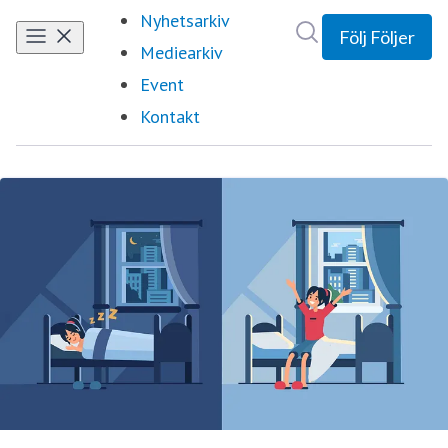
Nyhetsarkiv
Sök i nyhetsrumm
Följ
Följer
Mediearkiv
Event
Kontakt