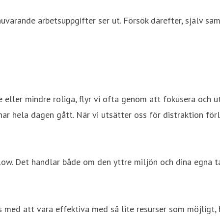
uvarande arbetsuppgifter ser ut. Försök därefter, själv sa
eller mindre roliga, flyr vi ofta genom att fokusera och ut
 har hela dagen gått. När vi utsätter oss för distraktion för
 flow. Det handlar både om den yttre miljön och dina egna tan
as med att vara effektiva med så lite resurser som möjligt, 