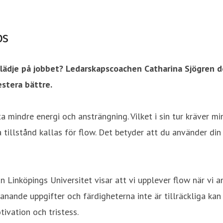
ps
glädje på jobbet? Ledarskapscoachen Catharina Sjögren de
estera bättre.
 mindre energi och ansträngning. Vilket i sin tur kräver mi
a tillstånd kallas för flow. Det betyder att du använder di
ån Linköpings Universitet visar att vi upplever flow när vi
manande uppgifter och färdigheterna inte är tillräckliga ka
tivation och tristess.