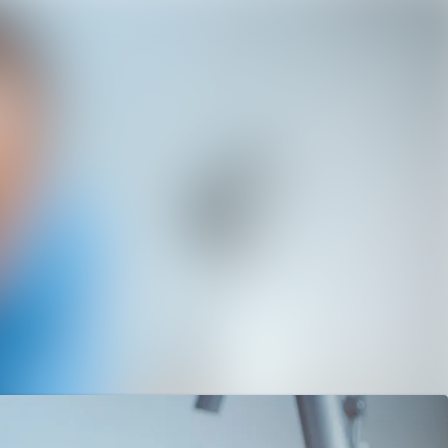
Sök i nyhetsrummet
Följ
Följer