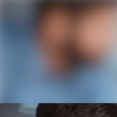
Senaste nyheterna
Nyhetsarkiv
Mediearkiv
Event
Kontakt