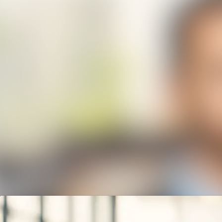
Senaste nyheterna
Nyhetsarkiv
Mediearkiv
Event
Kontakt