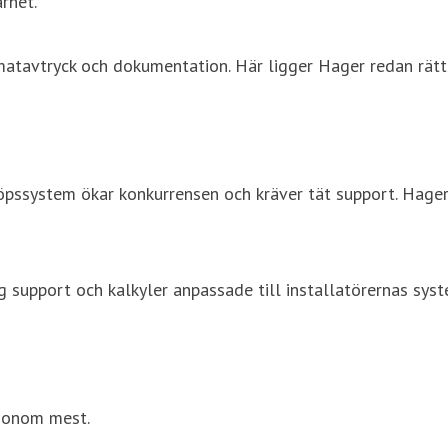
rhet.
limatavtryck och dokumentation. Här ligger Hager redan rät
nköpssystem ökar konkurrensen och kräver tät support. Ha
 support och kalkyler anpassade till installatörernas syste
 honom mest.