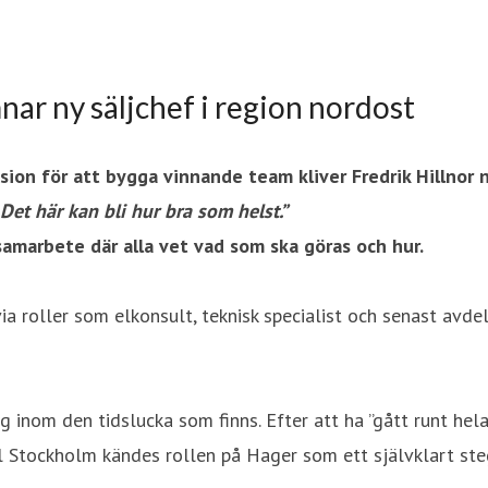
mnar ny säljchef i region nordost
ion för att bygga vinnande team kliver Fredrik Hillnor n
Det här kan bli hur bra som helst.”
samarbete där alla vet vad som ska göras och hur.
via roller som elkonsult, teknisk specialist och senast av
ng inom den tidslucka som finns. Efter att ha ”gått runt hel
ll Stockholm kändes rollen på Hager som ett självklart ste