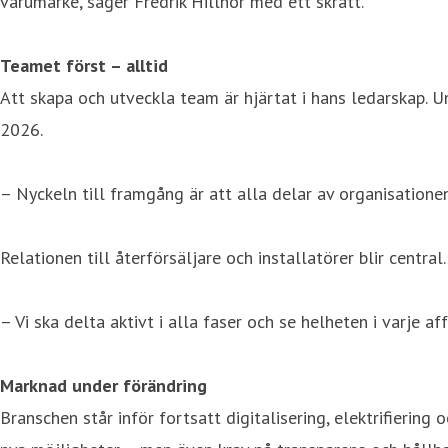
varumärke, säger Fredrik Hillnor med ett skratt.
Teamet först – alltid
Att skapa och utveckla team är hjärtat i hans ledarskap. Un
2026.
– Nyckeln till framgång är att alla delar av organisationen 
Relationen till återförsäljare och installatörer blir central.
– Vi ska delta aktivt i alla faser och se helheten i varje a
Marknad under förändring
Branschen står inför fortsatt digitalisering, elektrifiering