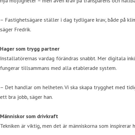
nya möjligheter – men även krav på transparens och hållba
– Fastighetsägare ställer i dag tydligare krav, både på k
säger Fredrik.
Hager som trygg partner
Installatörernas vardag förändras snabbt. Mer digitala i
fungerar tillsammans med alla etablerade system.
– Det handlar om helheten. Vi ska skapa trygghet med tidig
ett bra jobb, säger han.
Människor som drivkraft
Tekniken är viktig, men det är människorna som inspirerar