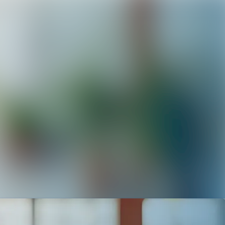
Sök i nyhetsrummet
Följ
Följer