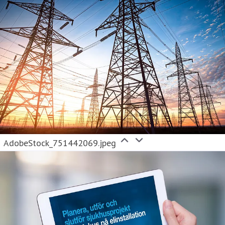
AdobeStock_751442069.jpeg