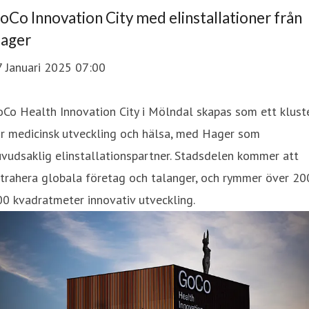
oCo Innovation City med elinstallationer från
ager
7 Januari 2025 07:00
Co Health Innovation City i Mölndal skapas som ett klust
ör medicinsk utveckling och hälsa, med Hager som
vudsaklig elinstallationspartner. Stadsdelen kommer att
trahera globala företag och talanger, och rymmer över 20
0 kvadratmeter innovativ utveckling.