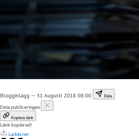
Blogginlägg
—
31 Augusti 2018 08:00
Dela
Dela publiceringen
Kopiera länk
Länk kopierad!
Ladda ner