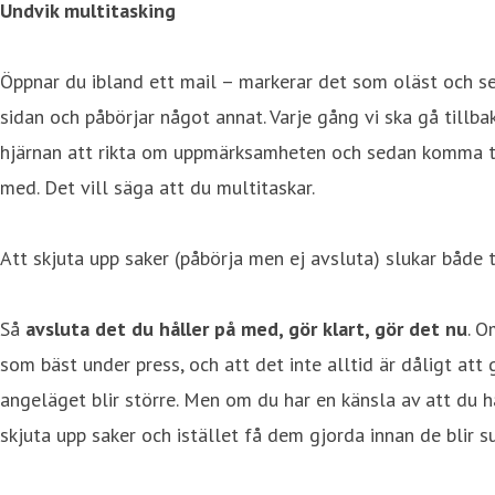
Undvik multitasking
Öppnar du ibland ett mail – markerar det som oläst och seda
sidan och påbörjar något annat. Varje gång vi ska gå tillba
hjärnan att rikta om uppmärksamheten och sedan komma ti
med. Det vill säga att du multitaskar.
Att skjuta upp saker (påbörja men ej avsluta) slukar både t
Så
avsluta det du håller på med, gör klart, gör det nu
. O
som bäst under press, och att det inte alltid är dåligt att 
angeläget blir större. Men om du har en känsla av att du h
skjuta upp saker och istället få dem gjorda innan de blir s