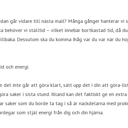
n går vidare till nästa mail? Många gånger hanterar vi sake
ka behöver vi ställtid – vilket innebär bortkastad tid, då d
llbaka. Dessutom ska du komma ihåg var du var när du hop
id och energi.
m det inte går att göra klart, sätt upp det i din att göra-li
göra saker i sista stund. Ibland kan det faktiskt ge en extr
ar saker som du borde ta tag i så är nackdelarna med prokra
urdegar som stjäl energi från dig och din hjärna.