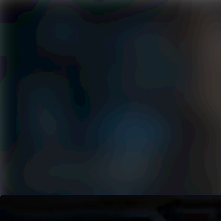
Senaste nyheterna
Nyhetsarkiv
Mediearkiv
Event
Kontakt