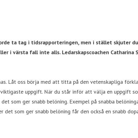
de ta tag i tidsrapporteringen, men i stället skjuter du
ller i värsta fall inte alls. Ledarskapscoachen Catharina 
nas. Låt oss börja med att titta på den vetenskapliga förklar
viktigaste uppgift. När du står inför att välja en uppgift
n det som ger snabb belöning. Exempel på snabba belöningar
er det som ger snabb belöning får den också en snabb dopam