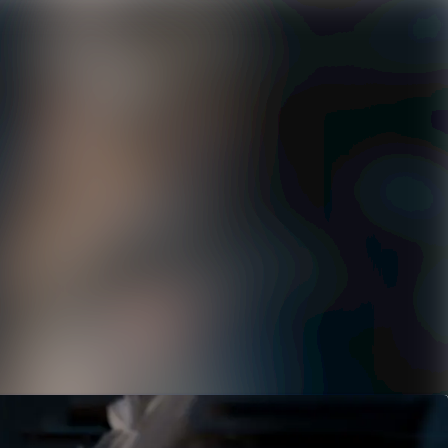
Sök i nyhetsrummet
Följ
Följer