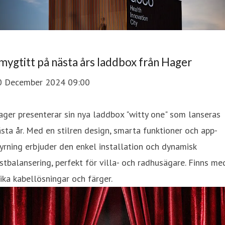
mygtitt på nästa års laddbox från Hager
0 December 2024 09:00
ger presenterar sin nya laddbox "witty one" som lanseras
sta år. Med en stilren design, smarta funktioner och app-
yrning erbjuder den enkel installation och dynamisk
stbalansering, perfekt för villa- och radhusägare. Finns me
ika kabellösningar och färger.