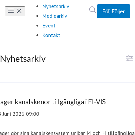
Nyhetsarkiv
Sök i nyhetsrumm
Följ
Följer
Mediearkiv
Event
Kontakt
Nyhetsarkiv
ager kanalskenor tillgängliga i El-VIS
8 Juni 2026 09:00
ger gör sina kanalskensystem unibar M och H tillgängliga