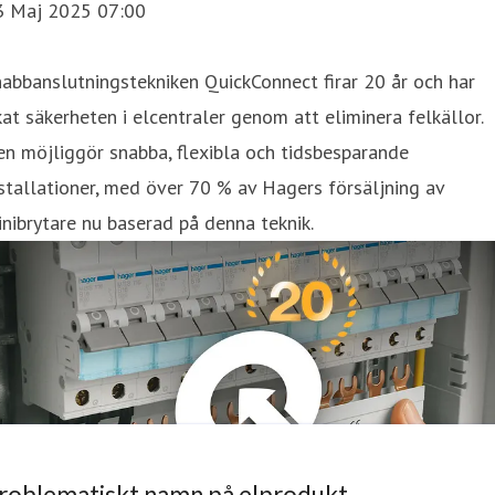
3 Maj 2025 07:00
abbanslutningstekniken QuickConnect firar 20 år och har
at säkerheten i elcentraler genom att eliminera felkällor.
n möjliggör snabba, flexibla och tidsbesparande
stallationer, med över 70 % av Hagers försäljning av
nibrytare nu baserad på denna teknik.
roblematiskt namn på elprodukt –