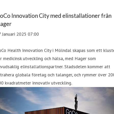
oCo Innovation City med elinstallationer från
ager
7 Januari 2025 07:00
Co Health Innovation City i Mölndal skapas som ett klust
ör medicinsk utveckling och hälsa, med Hager som
vudsaklig elinstallationspartner. Stadsdelen kommer att
trahera globala företag och talanger, och rymmer över 20
0 kvadratmeter innovativ utveckling.