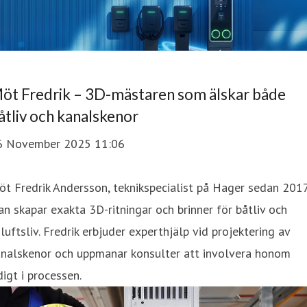
öt Fredrik – 3D-mästaren som älskar både
åtliv och kanalskenor
6 November 2025 11:06
t Fredrik Andersson, teknikspecialist på Hager sedan 2017
n skapar exakta 3D-ritningar och brinner för båtliv och
iluftsliv. Fredrik erbjuder experthjälp vid projektering av
analskenor och uppmanar konsulter att involvera honom
digt i processen.