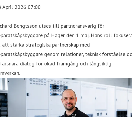
8 April 2026 07:00
chard Bengtsson utses till partneransvarig för
pparatskåpsbyggare på Hager den 1 maj. Hans roll fokuser
 att stärka strategiska partnerskap med
paratskåpsbyggare genom relationer, teknisk förståelse o
färsnära dialog för ökad framgång och långsiktig
amverkan.